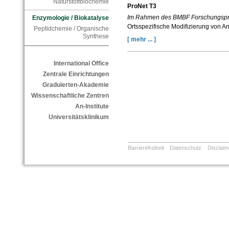
Naturstoffbiochemie
ProNet T3
Im Rahmen des BMBF Forschungspro
Enzymologie / Biokatalyse
Ortsspezifische Modifizierung von An
Peptidchemie / Organische
Synthese
[ mehr ... ]
International Office
Zentrale Einrichtungen
Graduierten-Akademie
Wissenschaftliche Zentren
An-Institute
Universitätsklinikum
Barrierefreiheit
Datenschutz
Disclaim