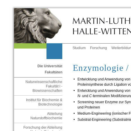
Studium
Forschung
Weiterbildu
Enzymologie /
Die Universität
Fakultäten
Entwicklung und Anwendung von
Naturwissenschaftliche
Proteinsynthese durch Ligation v
Fakultät I -
Entwicklung und Anwendung von 
Biowissenschaften
N
- und
C
-terminalen Modifizierun
Institut für Biochemie &
Screening neuer Enzyme zur Synt
Biotechnologie
und Proteinen
Medium-Engineering (ionischer Fl
Abteilung
Naturstoffbiochemie
Substrat-Engineering (Substratmi
Forschung der Abteilung