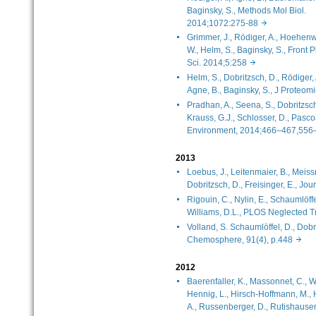
Baginsky, S., Methods Mol Biol.
2014;1072:275-88
Grimmer, J., Rödiger, A., Hoehenw
W., Helm, S., Baginsky, S., Front P
Sci. 2014;5:258
Helm, S., Dobritzsch, D., Rödiger, 
Agne, B., Baginsky, S., J Proteo
Pradhan, A., Seena, S., Dobritzsch,
Krauss, G.J., Schlosser, D., Pascoa
Environment, 2014;466–467,5
2013
Loebus, J., Leitenmaier, B., Meissn
Dobritzsch, D., Freisinger, E., J
Rigouin, C., Nylin, E., Schaumlöffe
Williams, D.L., PLOS Neglected 
Volland, S. Schaumlöffel, D., Dobri
Chemosphere, 91(4), p.448
2012
Baerenfaller, K., Massonnet, C., W
Hennig, L., Hirsch-Hoffmann, M., 
A., Russenberger, D., Rutishauser, 