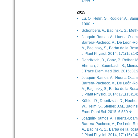
2444
2015
Lu, Q., Helm, S., Rödiger, A., Bag
1000
Schönberg, A., Baginsky, S., Me
Joaquín-Ramos, A., Huerta-Ocamp
Barrera-Pacheco, A., De León-Ro
A., Baginsky, S., Barba de la Rosa,
J Plant Physiol. 2014; 171(15):
Dobritzsch, D., Ganz, P., Rother, M
Ehrman, J., Baumbach, R., Miersch
J Trace Elem Med Biol. 2015; 3
Joaquín-Ramos, A., Huerta-Ocamp
Barrera-Pacheco, A., De León-Ro
A., Baginsky, S., Barba de la Rosa,
J Plant Physiol. 2014; 171(15):
Köhler, D., Dobritzsch, D., Hoehe
W., Helm, S., Steiner, J.M., Baginsk
Front Plant Sci. 2015; 6:559
Joaquín-Ramos, A., Huerta-Ocamp
Barrera-Pacheco, A., De León-Ro
A., Baginsky, S., Barba de la Rosa,
J Plant Physiol. 2014; 171(15):