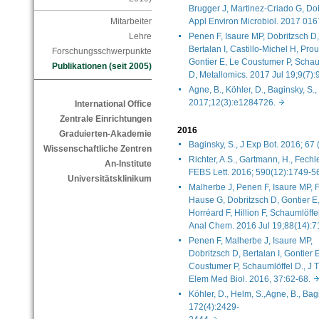
Brugger J, Martinez-Criado G, Dob
Appl Environ Microbiol. 2017 0
Mitarbeiter
Penen F, Isaure MP, Dobritzsch D,
Lehre
Bertalan I, Castillo-Michel H, Prou
Forschungsschwerpunkte
Gontier E, Le Coustumer P, Schau
Publikationen (seit 2005)
D, Metallomics. 2017 Jul 19;9(7
Agne, B., Köhler, D., Baginsky, S.
2017;12(3):e1284726.
International Office
Zentrale Einrichtungen
2016
Graduierten-Akademie
Baginsky, S., J Exp Bot. 2016; 6
Wissenschaftliche Zentren
Richter, A.S., Gartmann, H., Fechle
An-Institute
FEBS Lett. 2016; 590(12):1749-
Universitätsklinikum
Malherbe J, Penen F, Isaure MP, F
Hause G, Dobritzsch D, Gontier E
Horréard F, Hillion F, Schaumlöffel
Anal Chem. 2016 Jul 19;88(14)
Penen F, Malherbe J, Isaure MP,
Dobritzsch D, Bertalan I, Gontier 
Coustumer P, Schaumlöffel D., J 
Elem Med Biol. 2016, 37:62-68.
Köhler, D., Helm, S.,Agne, B., Bagi
172(4):2429-