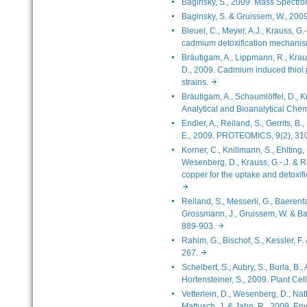
Baginsky, S., 2009. Mass Spectr
Baginsky, S. & Gruissem, W., 200
Bleuel, C., Meyer, A.J., Krauss, G.
cadmium detoxification mechanis
Bräutigam, A., Lippmann, R., Krau
D., 2009. Cadmium induced thiol 
strains.
Bräutigam, A., Schaumlöffel, D., K
Analytical and Bioanalytical Che
Endler, A., Reiland, S., Gerrits, B.
E., 2009. PROTEOMICS, 9(2), 3
Korner, C., Knillmann, S., Ehlting
Wesenberg, D., Krauss, G.-.J. & R
copper for the uptake and detoxifi
Reiland, S., Messerli, G., Baerenfall
Grossmann, J., Gruissem, W. & Bag
889-903.
Rahim, G., Bischof, S., Kessler, F.
267.
Schelbert, S., Aubry, S., Burla, B.,
Hortensteiner, S., 2009. Plant C
Vetterlein, D., Wesenberg, D., Nath
Mattusch, J. & Jahn, R., 2009. En