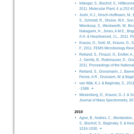
Infanger, S., Bischof, S., Hiltbrunne
2011. Molecular Plant, 4, p.252
Joshi, H.J., Hirsch-Hoffmann, M., 
S., Schmidt, R., Shulze, W.X., Sun, 
Wienkoop, S., Weckwerth, W., Brule
Nakagami, H., Jones, A.M.E., Briggs
A.H. & Heazlewood, J.L., 2011. P
Krauss, G., Solé, M., Krauss, G., 
F., 2011. FEMS Microbiology Rev
Reiland, S., Finazzi, G., Endler, A.
J., Gerrits, B., Rutishauser, D., G
2011. Proceedings of the Nation
Reiland, S., Grossmann, J., Baerenf
Fernie, A.R., Gruissem, W. & Bagi
van Wijk, K.J. & Baginsky, S., 201
-1588.
Wesenberg, D., Krauss, G.-J. & Sch
Journal of Mass Spectrometry, 3
2010
Agne, B., Andres, C., Montandon, C.,
S., Bischof, S., Baginsky, S. & Kess
1016-1030.