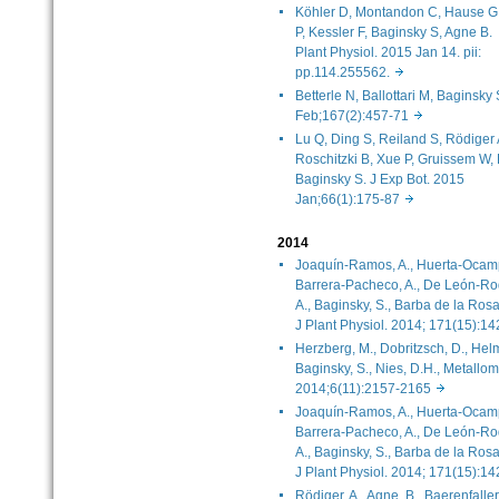
Köhler D, Montandon C, Hause G
P, Kessler F, Baginsky S, Agne B.
Plant Physiol. 2015 Jan 14. pii:
pp.114.255562.
Betterle N, Ballottari M, Baginsky
Feb;167(2):457-71
Lu Q, Ding S, Reiland S, Rödiger 
Roschitzki B, Xue P, Gruissem W, 
Baginsky S. J Exp Bot. 2015
Jan;66(1):175-87
2014
Joaquín-Ramos, A., Huerta-Ocamp
Barrera-Pacheco, A., De León-Ro
A., Baginsky, S., Barba de la Rosa,
J Plant Physiol. 2014; 171(15):
Herzberg, M., Dobritzsch, D., Hel
Baginsky, S., Nies, D.H., Metallom
2014;6(11):2157-2165
Joaquín-Ramos, A., Huerta-Ocamp
Barrera-Pacheco, A., De León-Ro
A., Baginsky, S., Barba de la Rosa,
J Plant Physiol. 2014; 171(15):
Rödiger, A., Agne, B., Baerenfaller,