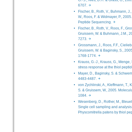
G.-.J., Nies, D.H. & Grass, G., 20
6707.
Fischer, B., Roth, V., Buhmann, J.
W., Roos, F. & Widmayer, P., 200
Peptide Sequencing.
Fischer, B., Roth, V., Roos, F., Gr
Gruissem, W. & Buhmann, J.M., 20
7273.
Grossmann, J., Roos, F.F., Cieliebak
Gruissem, W. & Baginsky, S., 2005
1768-1774.
Krauss, G.-J., Krauss, G., Menge
stress response at the thiol pept
Mayer, D., Baginsky, S. & Schwe
4483-4487.
von Zychlinski, A., Kleffmann, T., 
S. & Gruissem, W., 2005. Molecula
1084.
Wesenberg, D., Rother, M., Bleuel,
Single cell sampling and analys
Physcomitrella patens by thiol pe