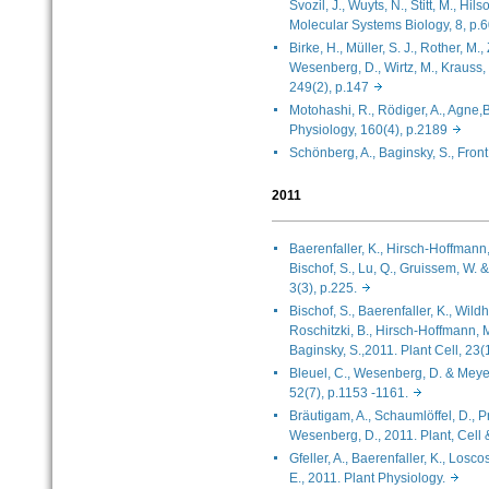
Svozil, J., Wuyts, N., Stitt, M., Hil
Molecular Systems Biology, 8, 
Birke, H., Müller, S. J., Rother, M.
Wesenberg, D., Wirtz, M., Krauss, G
249(2), p.147
Motohashi, R., Rödiger, A., Agne,B.
Physiology, 160(4), p.2189
Schönberg, A., Baginsky, S., Fron
2011
Baerenfaller, K., Hirsch-Hoffmann, 
Bischof, S., Lu, Q., Gruissem, W. &
3(3), p.225.
Bischof, S., Baerenfaller, K., Wildha
Roschitzki, B., Hirsch-Hoffmann, M
Baginsky, S.,2011. Plant Cell, 2
Bleuel, C., Wesenberg, D. & Meyer,
52(7), p.1153 -1161.
Bräutigam, A., Schaumlöffel, D., 
Wesenberg, D., 2011. Plant, Cel
Gfeller, A., Baerenfaller, K., Losco
E., 2011. Plant Physiology.