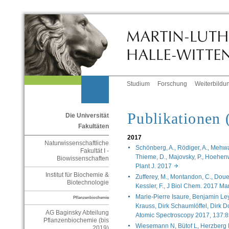
Studium
Forschung
Weiterbildu
Publikationen 
Die Universität
Fakultäten
2017
Naturwissenschaftliche
Schönberg, A., Rödiger, A., Mehwal
Fakultät I -
Thieme, D., Majovsky, P., Hoehenwa
Biowissenschaften
Plant J. 2017
Institut für Biochemie &
Zufferey, M., Montandon, C., Douet
Biotechnologie
Kessler, F., J Biol Chem. 2017 M
Marie-Pierre Isaure, Benjamin Le
Pflanzenbiochemie
Krauss, Dirk Schaumlöffel, Dirk D
AG Baginsky Abteilung
Atomic Spectroscopy 2017, 137:
Pflanzenbiochemie (bis
Wiesemann N, Bütof L, Herzberg 
2019)