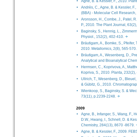
Agne, B. & Kessler, F., 2010. Pla
Andrès, C., Agne, B. & Kessler, F.
(BBA) - Molecular Cell Research
Aronsson, H., Combe, J., Patel, R.,
P., 2010. The Plant Journal, 63(
Baginsky, S., Hennig, L., Zimmerm
Physiol., 152(2), 402-410.
Bräutigam, A., Bomke, S., Pfeifer, 
2010. Metallomics, 2(8), 565-57
Bräutigam, A., Wesenberg, D., Pr
Analytical and Bioanalytical Ch
Hermsen, C., Koprivova, A., Matt
Kopriva, S., 2010. Planta, 232(2
Ullrich, T., Wesenberg, D., Bleuel
& Gübitz, G., 2010. Chromatogra
Wienkoop, S., Baginsky, S. & Weck
73(11), p.2239-2248.
2009
Agne, B., Infanger, S., Wang, F., Ho
D.W., Hwang, I., Schnell, D. & Kess
Chemistry, 284(13), 8670 -8679
Agne, B. & Kessler, F., 2009. FE