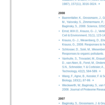
1987), 157(11), 3016-3024.
2008
Baerenfaller, K., Grossmann, J., G
M., Yalovsky, S., Zimmermann, P.,
Baginsky, S., 2008. Science, 32
Ernst, W.H.O., Krauss, G.-.J., Verk
Cell & Environment, 31(1), 123
Krauss, G.-.J., Wesenberg, D., Ehr
Krauss, G., 2008. Responses to
Schlosser, D., Solé, M., Wesenberg
Responses to organic pollutant
Vanhulle, S., Trovaslet, M., Enaud,
D., van Aken, B., Foret, M., Onde
S.N., Schneider, Y. & Corbisier, A
Technology, 42(2), 584-589.
Wang, F., Agne, B., Kessler, F. & S
Biology, 183(1), 87-99.
Weckwerth, W., Baginsky, S., van W
2008. Journal of Proteome Rese
2007
Baginsky, S., Grossmann, J. & Gr