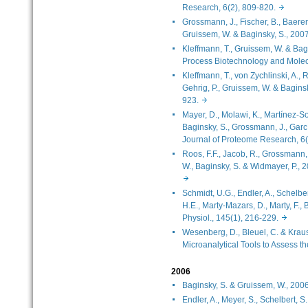
Research, 6(2), 809-820.
Grossmann, J., Fischer, B., Baerenf
Gruissem, W. & Baginsky, S., 2
Kleffmann, T., Gruissem, W. & Bag
Process Biotechnology and Molec
Kleffmann, T., von Zychlinski, A.,
Gehrig, P., Gruissem, W. & Baginsk
923.
Mayer, D., Molawi, K., Martínez-S
Baginsky, S., Grossmann, J., Gar
Journal of Proteome Research, 
Roos, F.F., Jacob, R., Grossmann, 
W., Baginsky, S. & Widmayer, P., 
Schmidt, U.G., Endler, A., Schelber
H.E., Marty-Mazars, D., Marty, F., 
Physiol., 145(1), 216-229.
Wesenberg, D., Bleuel, C. & Krauss
Microanalytical Tools to Assess 
2006
Baginsky, S. & Gruissem, W., 200
Endler, A., Meyer, S., Schelbert, S