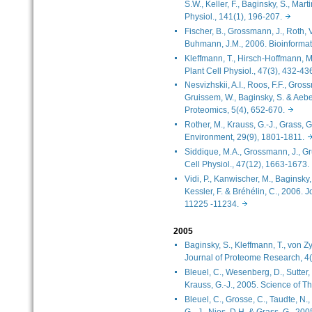
S.W., Keller, F., Baginsky, S., Mar
Physiol., 141(1), 196-207.
Fischer, B., Grossmann, J., Roth, 
Buhmann, J.M., 2006. Bioinforma
Kleffmann, T., Hirsch-Hoffmann, M
Plant Cell Physiol., 47(3), 432-
Nesvizhskii, A.I., Roos, F.F., Gros
Gruissem, W., Baginsky, S. & Aebe
Proteomics, 5(4), 652-670.
Rother, M., Krauss, G.-J., Grass, 
Environment, 29(9), 1801-1811
Siddique, M.A., Grossmann, J., Gr
Cell Physiol., 47(12), 1663-167
Vidi, P., Kanwischer, M., Baginsky,
Kessler, F. & Bréhélin, C., 2006. 
11225 -11234.
2005
Baginsky, S., Kleffmann, T., von Z
Journal of Proteome Research, 
Bleuel, C., Wesenberg, D., Sutter, 
Krauss, G.-J., 2005. Science of 
Bleuel, C., Grosse, C., Taudte, N.