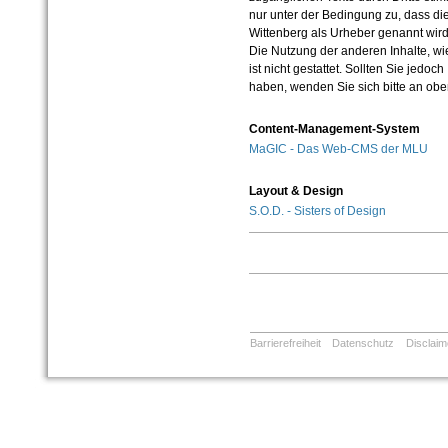
nur unter der Bedingung zu, dass die
Wittenberg als Urheber genannt wird
Die Nutzung der anderen Inhalte, wie
ist nicht gestattet. Sollten Sie jedo
haben, wenden Sie sich bitte an ob
Content-Management-System
MaGIC - Das Web-CMS der MLU
Layout & Design
S.O.D. - Sisters of Design
Barrierefreiheit
Datenschutz
Disclaim