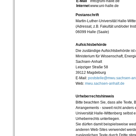
E-Mail
info@uni-halle.de
Internet
www.uni-halle.de
Postanschrift
Martin-Luther-Universität Halle-Witt
(Adressat, z.B. Fakultät und/oder Inst
06099 Halle (Saale)
Aufsichtsbehörde
Die zuständige Aufsichtsbehörde ist
Ministerium für Wissenschaft, Ener
Sachsen-Anhalt
Leipziger Straße 58
39112 Magdeburg
E-Mail:
poststelle@mwu.sachsen-anh
Web:
mwu.sachsen-anhalt.de
Urheberrechtshinweis
Bitte beachten Sie, dass alle Texte, 
Arrangements - soweit nicht anders er
Universität Halle-Wittenberg selbst 
Urheberrechts unterliegen.
Sie dürfen damit beispielsweise wed
anderen Web-Sites verwendet werde
zugänglichen Texte durch Dritte sti