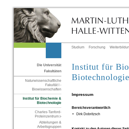
Studium
Forschung
Weiterbildu
Institut für B
Die Universität
Fakultäten
Biotechnologi
Naturwissenschaftliche
Fakultät I -
Biowissenschaften
Impressum
Institut für Biochemie &
Biotechnologie
Bereichsverantwortlich
Charles-Tanford-
Dirk Dobritzsch
Proteinzentrum
Abteilungen &
Arbeitsgruppen
Kontakt zu den Autoren dieser Seit